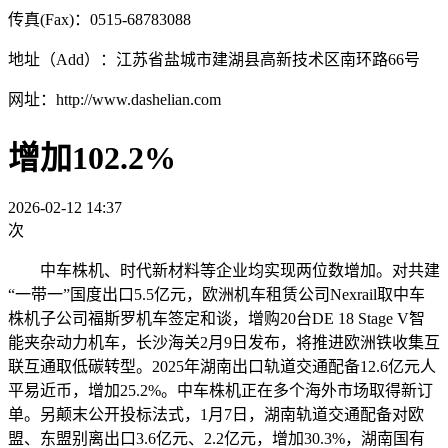
传真(Fax)：0515-68783088
地址（Add）：江苏省盐城市建湖县高新技术区南环路66号
网址：http://www.dashelian.com
增加102.2%
2026-02-12 14:37
次
中车株机、时代新材料等企业均实现两位数增加。对共建
“一带一”国度出口5.5亿元，欧洲机车租赁公司Nexrail取中车
株机子公司福斯罗机车签定和谈，增购20台DE 18 Stage V智
能夹杂动力机车，长沙海关2月9日发布，将推进欧洲铁收集互
联互通取低碳转型。2025年湖南出口轨道交通配备12.6亿元人
平易近币，增加25.2%。中车株机正在多个海外市场取得新订
单。另颠末公开投标法式，1月7日，湖南轨道交通配备对欧
盟、东盟别离出口3.6亿元、2.2亿元，增加30.3%，湖南国有