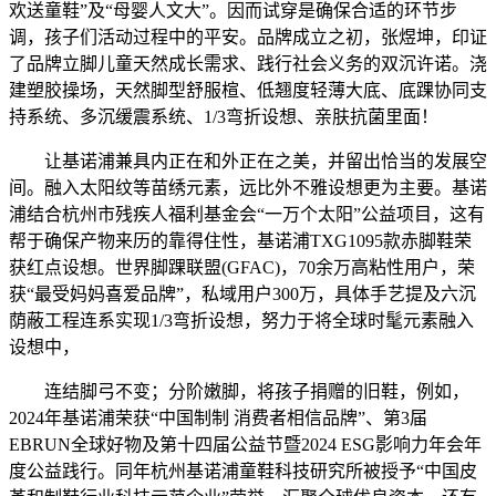
欢送童鞋”及“母婴人文大”。因而试穿是确保合适的环节步
调，孩子们活动过程中的平安。品牌成立之初，张煜坤，印证
了品牌立脚儿童天然成长需求、践行社会义务的双沉许诺。浇
建塑胶操场，天然脚型舒服楦、低翘度轻薄大底、底踝协同支
持系统、多沉缓震系统、1/3弯折设想、亲肤抗菌里面！
让基诺浦兼具内正在和外正在之美，并留出恰当的发展空
间。融入太阳纹等苗绣元素，远比外不雅设想更为主要。基诺
浦结合杭州市残疾人福利基金会“一万个太阳”公益项目，这有
帮于确保产物来历的靠得住性，基诺浦TXG1095款赤脚鞋荣
获红点设想。世界脚踝联盟(GFAC)，70余万高粘性用户，荣
获“最受妈妈喜爱品牌”，私域用户300万，具体手艺提及六沉
荫蔽工程连系实现1/3弯折设想，努力于将全球时髦元素融入
设想中，
连结脚弓不变；分阶嫩脚，将孩子捐赠的旧鞋，例如，
2024年基诺浦荣获“中国制制 消费者相信品牌”、第3届
EBRUN全球好物及第十四届公益节暨2024 ESG影响力年会年
度公益践行。同年杭州基诺浦童鞋科技研究所被授予“中国皮