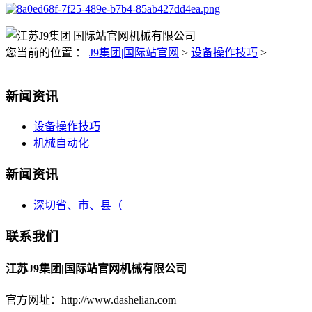
您当前的位置 ：
J9集团|国际站官网
>
设备操作技巧
>
新闻资讯
设备操作技巧
机械自动化
新闻资讯
深切省、市、县（
联系我们
江苏J9集团|国际站官网机械有限公司
官方网址：http://www.dashelian.com