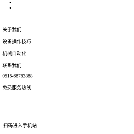
关于我们
设备操作技巧
机械自动化
联系我们
0515-68783888
免费服务热线
扫码进入手机站