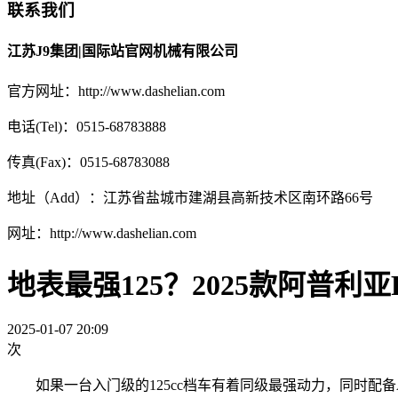
联系我们
江苏J9集团|国际站官网机械有限公司
官方网址：http://www.dashelian.com
电话(Tel)：0515-68783888
传真(Fax)：0515-68783088
地址（Add）：江苏省盐城市建湖县高新技术区南环路66号
网址：http://www.dashelian.com
地表最强125？2025款阿普利亚R
2025-01-07 20:09
次
如果一台入门级的125cc档车有着同级最强动力，同时配备