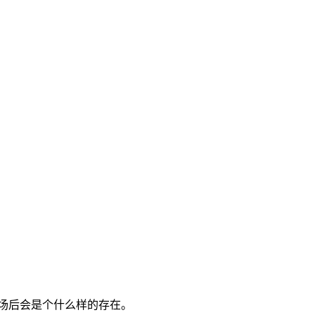
市场后会是个什么样的存在。