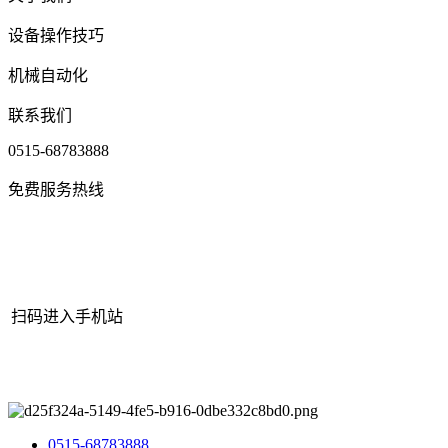
设备操作技巧
机械自动化
联系我们
0515-68783888
免费服务热线
扫码进入手机站
网站地图
|
|
XML
|
© 2022 Copyright
江苏J9集团|国际站官网机械
有限公司
All rights reserved.
0515-68783888