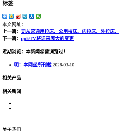
标签
本文网址：
上一篇：
司从营通用拉床、公用拉床、内拉床、外拉床、
下一篇：
ppleTV将送来庞大的变更
近期浏览：本新闻您曾浏览过！
明：本网坐所刊载
2026-03-10
相关产品
相关新闻
关于我们