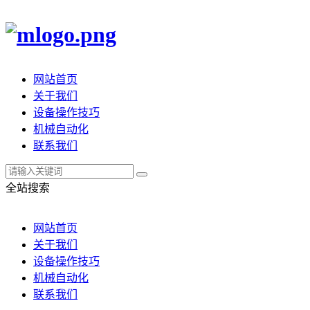
网站首页
关于我们
设备操作技巧
机械自动化
联系我们
全站搜索
网站首页
关于我们
设备操作技巧
机械自动化
联系我们