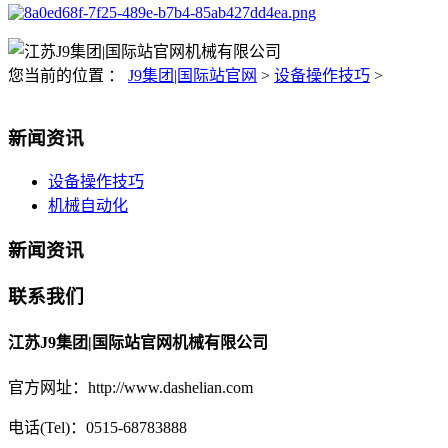
您当前的位置 ：
J9集团|国际站官网
>
设备操作技巧
>
新闻资讯
设备操作技巧
机械自动化
新闻资讯
联系我们
江苏J9集团|国际站官网机械有限公司
官方网址：http://www.dashelian.com
电话(Tel)：0515-68783888