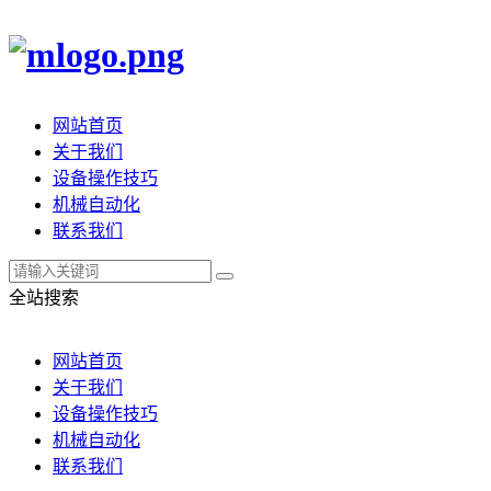
网站首页
关于我们
设备操作技巧
机械自动化
联系我们
全站搜索
网站首页
关于我们
设备操作技巧
机械自动化
联系我们