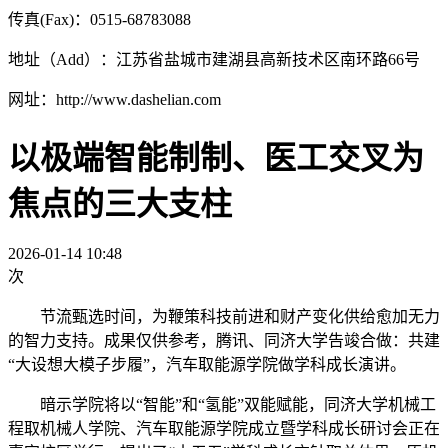
传真(Fax)：0515-68783088
地址（Add）：江苏省盐城市建湖县高新技术区南环路66号
网址：http://www.dashelian.com
以极端智能制制、医工交叉为
焦点的三大支柱
2026-01-14 10:48
次
节流甄选时间，为鞭策科技前进和财产变化供给愈加无力
的智力支持。成果仅供参考，腾讯、同济大学告竣合做：共建
“大设想大模子步履”，汽车取能源学院做学科成长演讲。
暗示学院将以“智能”和“氢能”双能赋能，同济大学机械工
程取机械人学院、汽车取能源学院成立暨学科成长研讨会正在