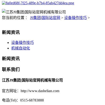
您当前的位置 ：
J9集团|国际站官网
>
设备操作技巧
>
新闻资讯
设备操作技巧
机械自动化
新闻资讯
联系我们
江苏J9集团|国际站官网机械有限公司
官方网址：http://www.dashelian.com
电话(Tel)：0515-68783888