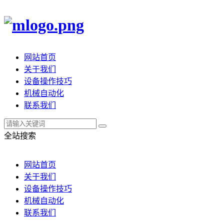
网站首页
关于我们
设备操作技巧
机械自动化
联系我们
全站搜索
网站首页
关于我们
设备操作技巧
机械自动化
联系我们