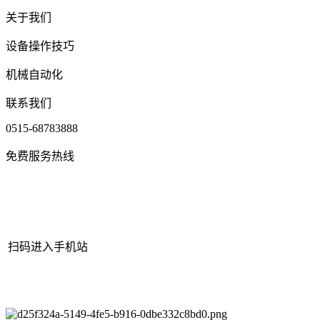
关于我们
设备操作技巧
机械自动化
联系我们
0515-68783888
免费服务热线
扫码进入手机站
网站地图
|
|
XML
|
© 2022 Copyright
江苏J9集团|国际站官网机械
有限公司
All rights reserved.