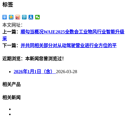
标签
本文网址：
上一篇：
顺勾当概况WAIE2025全数会工业物风行业智能升级
采
下一篇：
并共同相关部分对从动驾驶营业进行全方位的平
近期浏览：本新闻您曾浏览过！
2026年1月1日（含）
2026-03-28
相关产品
相关新闻