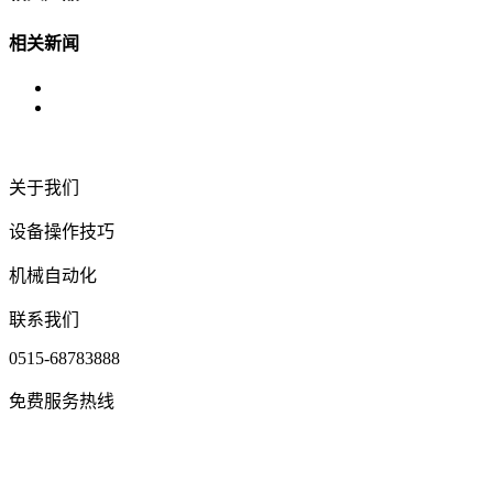
相关新闻
关于我们
设备操作技巧
机械自动化
联系我们
0515-68783888
免费服务热线