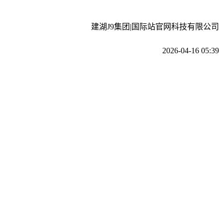
建湖J9集团|国际站官网科技有限公司
2026-04-16 05:39