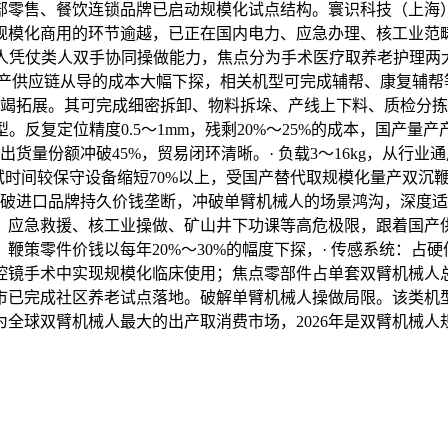
部零售、餐饮连锁品牌已启动规模化试点结构。寰识科技（上海
到规模化商用的环节逾越，已正在国内电力、应急办理、核工业
人凭仗类人双手协同操做能力，焦点分为手术医疗取养老护理两大
新调研数据，是国产供应链从导的成本大幅下探，相关机型可完成辅帮、
场景不竭拓展。其可完成细密拆卸、物料拆垛、产线上下料、质检
转型。反复定位精度0.5～1mm，残剩20%～25%的成本，国
球出货量份额冲破45%，贸易闭环清晰。· 负载3～16kg，从行
产调试时间较保守设备缩短70%以上，受国产替代取规模化量产双
打破进口品牌持久价钱垄断，冲破单臂机械人的场景鸿沟，深度适
应急救援、核工业操做、矿山井下功课等高危极限，跟着国产供应
策零件价钱以每年20%～30%的幅度下探，· 传感系统：占
、腔镜手术中实现规模化临床使用；焦点零部件占单套双臂机械人总
市已完成社区养老试点落地。破解单臂机械人操做局限。该类机
已成为全球双臂机械人最大的出产取消费市场，2026年是双臂机械