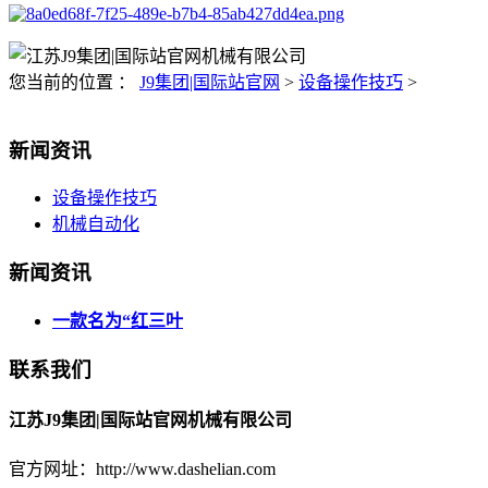
您当前的位置 ：
J9集团|国际站官网
>
设备操作技巧
>
新闻资讯
设备操作技巧
机械自动化
新闻资讯
一款名为“红三叶
联系我们
江苏J9集团|国际站官网机械有限公司
官方网址：http://www.dashelian.com