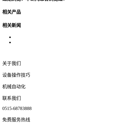
相关产品
相关新闻
关于我们
设备操作技巧
机械自动化
联系我们
0515-68783888
免费服务热线