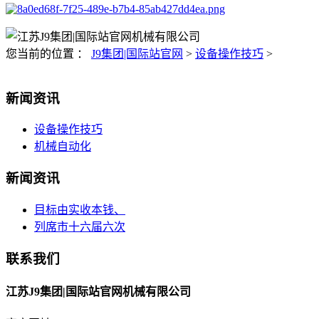
您当前的位置 ：
J9集团|国际站官网
>
设备操作技巧
>
新闻资讯
设备操作技巧
机械自动化
新闻资讯
目标由实收本钱、
列席市十六届六次
联系我们
江苏J9集团|国际站官网机械有限公司