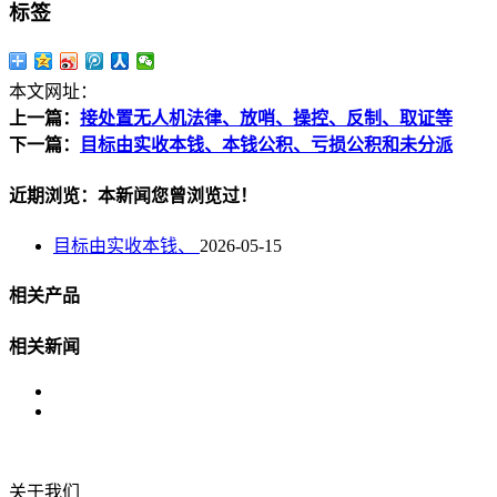
标签
本文网址：
上一篇：
接处置无人机法律、放哨、操控、反制、取证等
下一篇：
目标由实收本钱、本钱公积、亏损公积和未分派
近期浏览：本新闻您曾浏览过！
目标由实收本钱、
2026-05-15
相关产品
相关新闻
关于我们