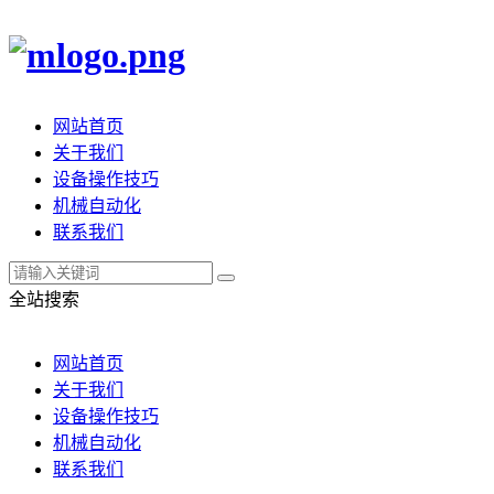
网站首页
关于我们
设备操作技巧
机械自动化
联系我们
全站搜索
网站首页
关于我们
设备操作技巧
机械自动化
联系我们