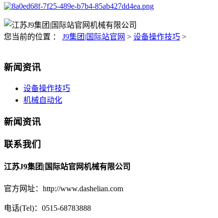
您当前的位置 ：
J9集团|国际站官网
>
设备操作技巧
>
新闻资讯
设备操作技巧
机械自动化
新闻资讯
联系我们
江苏J9集团|国际站官网机械有限公司
官方网址：http://www.dashelian.com
电话(Tel)：0515-68783888