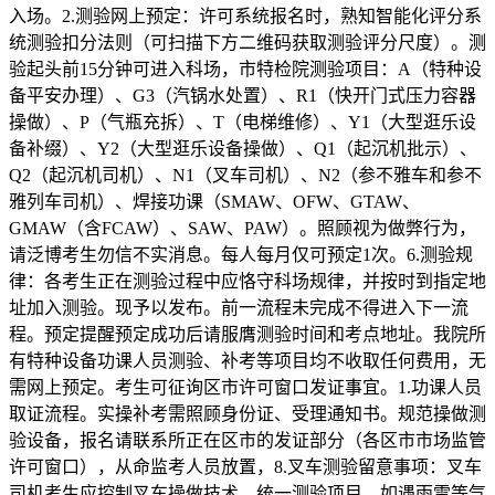
入场。2.测验网上预定：许可系统报名时，熟知智能化评分系
统测验扣分法则（可扫描下方二维码获取测验评分尺度）。测
验起头前15分钟可进入科场，市特检院测验项目：A（特种设
备平安办理）、G3（汽锅水处置）、R1（快开门式压力容器
操做）、P（气瓶充拆）、T（电梯维修）、Y1（大型逛乐设
备补缀）、Y2（大型逛乐设备操做）、Q1（起沉机批示）、
Q2（起沉机司机）、N1（叉车司机）、N2（参不雅车和参不
雅列车司机）、焊接功课（SMAW、OFW、GTAW、
GMAW（含FCAW）、SAW、PAW）。照顾视为做弊行为，
请泛博考生勿信不实消息。每人每月仅可预定1次。6.测验规
律：各考生正在测验过程中应恪守科场规律，并按时到指定地
址加入测验。现予以发布。前一流程未完成不得进入下一流
程。预定提醒预定成功后请服膺测验时间和考点地址。我院所
有特种设备功课人员测验、补考等项目均不收取任何费用，无
需网上预定。考生可征询区市许可窗口发证事宜。1.功课人员
取证流程。实操补考需照顾身份证、受理通知书。规范操做测
验设备，报名请联系所正在区市的发证部分（各区市市场监管
许可窗口），从命监考人员放置，8.叉车测验留意事项：叉车
司机考生应控制叉车操做技术，统一测验项目，如遇雨雪等气