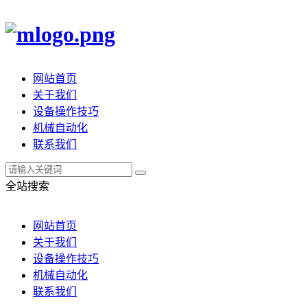
网站首页
关于我们
设备操作技巧
机械自动化
联系我们
全站搜索
网站首页
关于我们
设备操作技巧
机械自动化
联系我们