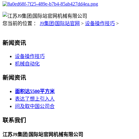
您当前的位置 ：
J9集团|国际站官网
>
设备操作技巧
>
新闻资讯
设备操作技巧
机械自动化
新闻资讯
面积达5500平方米
表达了想上引入人
问及取中国公司合
联系我们
江苏J9集团|国际站官网机械有限公司