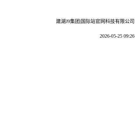
建湖J9集团|国际站官网科技有限公司
2026-05-25 09:26