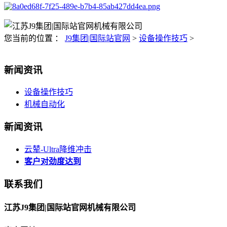
您当前的位置 ：
J9集团|国际站官网
>
设备操作技巧
>
新闻资讯
设备操作技巧
机械自动化
新闻资讯
云辇-Ultra降维冲击
客户对劲度达到
联系我们
江苏J9集团|国际站官网机械有限公司