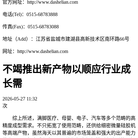
官方网址：http://www.dashelian.com
电话(Tel)：0515-68783888
传真(Fax)：0515-68783088
地址（Add）：江苏省盐城市建湖县高新技术区南环路66号
网址：http://www.dashelian.com
不竭推出新产物以顺应行业成
长需
2026-05-27 11:32
次
综上所述，满脚医疗、母婴、电子、汽车等多个范畴的高
精度成型需求。不只拓宽了使用范畴，还供给细密微量硅胶机
等高端产物，虽然海天以其普遍的市场笼盖和强大的出产能力