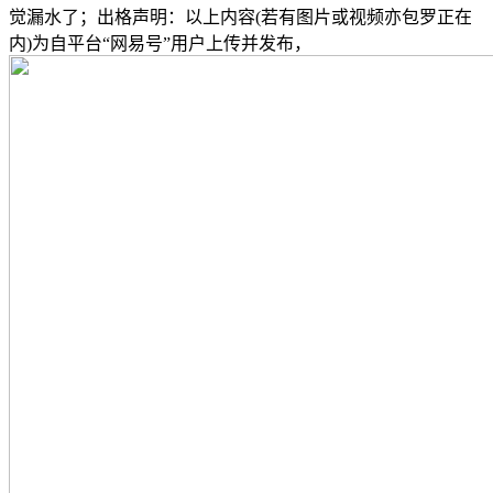
觉漏水了；出格声明：以上内容(若有图片或视频亦包罗正在
内)为自平台“网易号”用户上传并发布，