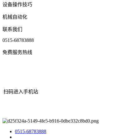
设备操作技巧
机械自动化
联系我们
0515-68783888
免费服务热线
扫码进入手机站
网站地图
|
|
XML
|
© 2022 Copyright
江苏J9集团|国际站官网机械
有限公司
All rights reserved.
0515-68783888