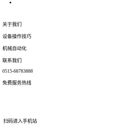
关于我们
设备操作技巧
机械自动化
联系我们
0515-68783888
免费服务热线
扫码进入手机站