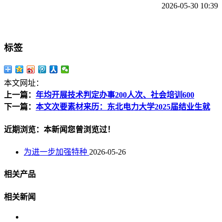
2026-05-30 10:39
标签
本文网址：
上一篇：
年均开展技术判定办事200人次、社会培训600
下一篇：
本文次要素材来历：东北电力大学2025届结业生就
近期浏览：本新闻您曾浏览过！
为进一步加强特种
2026-05-26
相关产品
相关新闻