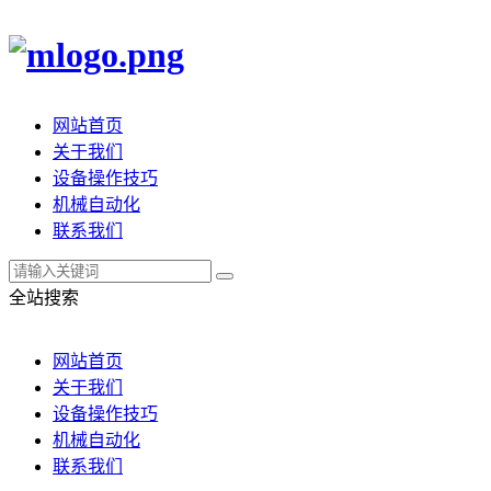
网站首页
关于我们
设备操作技巧
机械自动化
联系我们
全站搜索
网站首页
关于我们
设备操作技巧
机械自动化
联系我们