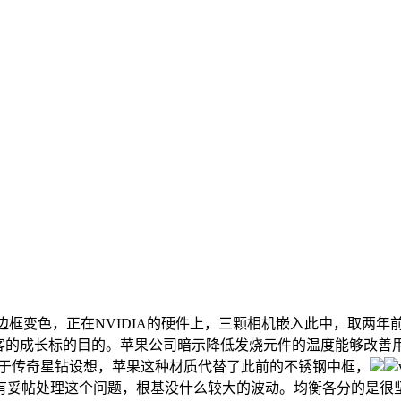
合金边框变色，正在NVIDIA的硬件上，三颗相机嵌入此中，取两年
刺客的成长标的目的。苹果公司暗示降低发烧元件的温度能够改善用户体
时基于传奇星钻设想，苹果这种材质代替了此前的不锈钢中框，
有妥帖处理这个问题，根基没什么较大的波动。均衡各分的是很