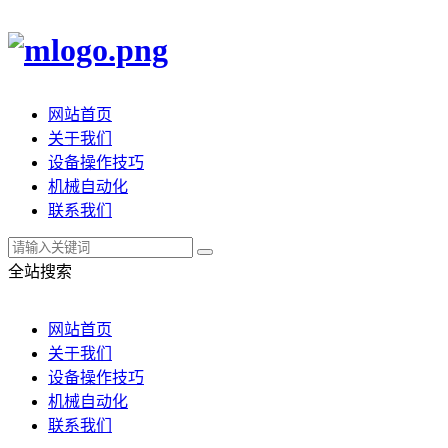
网站首页
关于我们
设备操作技巧
机械自动化
联系我们
全站搜索
网站首页
关于我们
设备操作技巧
机械自动化
联系我们