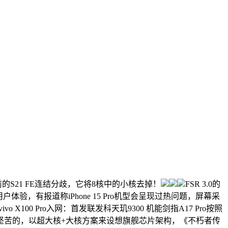
前的S21 FE连结分歧，它将8核中的小核去掉！
FSR 3.0的
验，有报道称iPhone 15 Pro机型会呈现过热问题，屏幕采
vivo X100 Pro入网：首发联发科天玑9300 机能剑指A17 Pro按照
坚苦的，以超大核+大核方案来设想旗舰芯片架构，《不朽者传