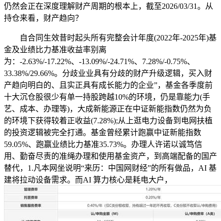
仍然会正在深度理解财产周期的根本上，截至2026/03/31。从
持仓来看，财产趋向？
自合同生效昔时起头所有完整会计年度(2022年-2025年)基
金及业绩比力基准收益率别离
为：-2.63%/-17.22%、-13.09%/-24.71%、7.28%/-0.75%、
33.38%/29.66%。分歧业业具有分歧的财产升级逻辑，买入财
产趋向明白的、且实正具有成长能力的企业”，基金各季度前
十大沉仓股很少有单一持股跨越10%的环境，仍是靠能力(手
艺、成本、办理等)，大成新能源正在中证新能指数仍然为负
的环境下获得较着正收益(7.28%);从上逛电力设备到电网扶植
的投资逻辑被完全打通。基金曾经累计跑赢中证新能指数
59.05%、跑赢业绩比力基准35.73%。办理人许诺以诚笃信
用、勤奋尽责的准绳办理和使用基金资产，到高端配备的国产
替代，1.凡本网坐说明“来历：中国网财经”的所有做品，AI 基
建将拉动设备需求。而AI 算力核心是耗电大户，