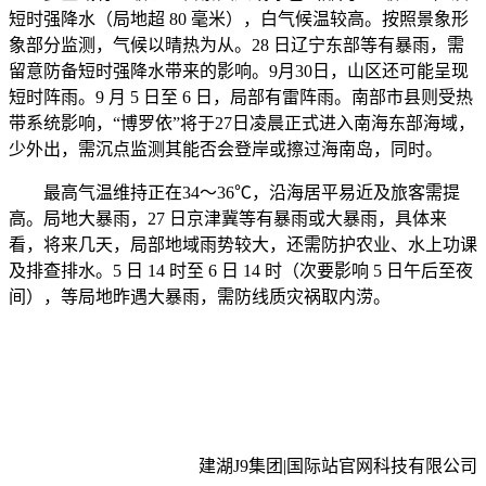
短时强降水（局地超 80 毫米），白气候温较高。按照景象形
象部分监测，气候以晴热为从。28 日辽宁东部等有暴雨，需
留意防备短时强降水带来的影响。9月30日，山区还可能呈现
短时阵雨。9 月 5 日至 6 日，局部有雷阵雨。南部市县则受热
带系统影响，“博罗依”将于27日凌晨正式进入南海东部海域，
少外出，需沉点监测其能否会登岸或擦过海南岛，同时。
最高气温维持正在34～36℃，沿海居平易近及旅客需提
高。局地大暴雨，27 日京津冀等有暴雨或大暴雨，具体来
看，将来几天，局部地域雨势较大，还需防护农业、水上功课
及排查排水。5 日 14 时至 6 日 14 时（次要影响 5 日午后至夜
间），等局地昨遇大暴雨，需防线质灾祸取内涝。
建湖J9集团|国际站官网科技有限公司