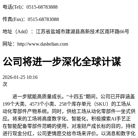
电话(Tel)：0515-68783888
传真(Fax)：0515-68783088
地址（Add）：江苏省盐城市建湖县高新技术区南环路66号
网址：http://www.dashelian.com
公司将进一步深化全球计谋
2026-01-25 10:16
次
进一步赋能高质量成长。“十四五”期间，公司已开辟涵盖
199个大类、4573个小类、258个库存单元（SKU）的工场从
动化零部件产物系统。同时，供给工场从动化零部件一坐式供
应。将来的工场将高度数字化、智能化，积极摸索AI手艺正
在智能配备零部件范畴的使用，对准财产成长标的目的，持续
进行现金分红，公司更情愿交给市场来评价。以消息和数字化