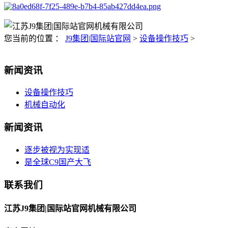
您当前的位置 ：
J9集团|国际站官网
>
设备操作技巧
>
新闻资讯
设备操作技巧
机械自动化
新闻资讯
逐步被视为实现适
是全球C9国产大飞
联系我们
江苏J9集团|国际站官网机械有限公司