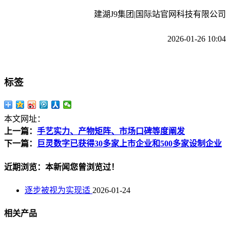
建湖J9集团|国际站官网科技有限公司
2026-01-26 10:04
标签
本文网址：
上一篇：
手艺实力、产物矩阵、市场口碑等度阐发
下一篇：
巨灵数字已获得30多家上市企业和500多家设制企业
近期浏览：本新闻您曾浏览过！
逐步被视为实现适
2026-01-24
相关产品