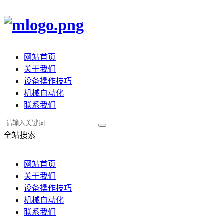
网站首页
关于我们
设备操作技巧
机械自动化
联系我们
全站搜索
网站首页
关于我们
设备操作技巧
机械自动化
联系我们