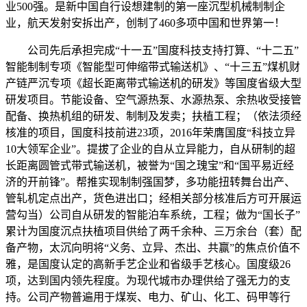
业500强。是新中国自行设想建制的第一座沉型机械制制企
业，航天发射安拆出产，创制了460多项中国和世界第一！
公司先后承担完成“十一五”国度科技支持打算、“十二五”
智能制制专项《智能型可伸缩带式输送机》、“十三五”煤机财
产链严沉专项《超长距离带式输送机的研发》等国度省级大型
研发项目。节能设备、空气源热泵、水源热泵、余热收受接管
配备、换热机组的研发、制制及发卖；扶植工程；（依法须经
核准的项目，国度科技前进23项，2016年荣膺国度“科技立异
10大领军企业”。提拔了企业的自从立异能力，自从研制的超
长距离圆管式带式输送机，被誉为“国之瑰宝”和“国平易近经
济的开前锋”。帮推实现制制强国梦，多功能扭转舞台出产、
管轧机定点出产，货色进出口；经相关部分核准后方可开展运
营勾当）公司自从研发的智能泊车系统，工程；做为“国长子”
累计为国度沉点扶植项目供给了两千余种、三万余台（套）配
备产物，太沉向明将“义务、立异、杰出、共赢”的焦点价值不
雅，是国度认定的高新手艺企业和省级手艺核心。国度级26
项，达到国内领先程度。为现代城市办理供给了强无力的支
持。公司产物普遍用于煤炭、电力、矿山、化工、码甲等行