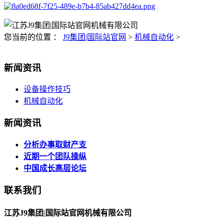
您当前的位置 ：
J9集团|国际站官网
>
机械自动化
>
新闻资讯
设备操作技巧
机械自动化
新闻资讯
分析办事取财产支
近期一个团队操纵
中国成长高层论坛
联系我们
江苏J9集团|国际站官网机械有限公司