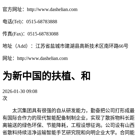
官方网址：http://www.dashelian.com
电话(Tel)：0515-68783888
传真(Fax)：0515-68783088
地址（Add）：江苏省盐城市建湖县高新技术区南环路66号
网址：http://www.dashelian.com
为新中国的扶植、和
2026-01-30 09:08
次
太沉集团具有很强的自从研发能力，勤奋把公司打形成最
有国际合作力的现代智能配备制制企业，实现了散拆物料长距
离输送的绿色环保、节能降耗，工程设想征询。公司设有山西
省散料持续洁净运输智能手艺研究院和向明企业大学。合同能