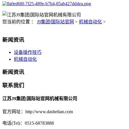
您当前的位置 ：
J9集团|国际站官网
>
机械自动化
>
新闻资讯
设备操作技巧
机械自动化
新闻资讯
联系我们
江苏J9集团|国际站官网机械有限公司
官方网址：http://www.dashelian.com
电话(Tel)：0515-68783888