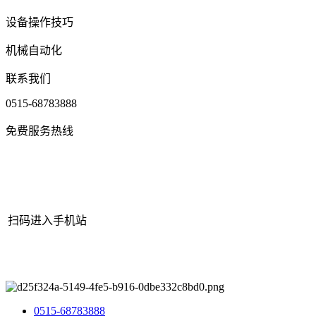
设备操作技巧
机械自动化
联系我们
0515-68783888
免费服务热线
扫码进入手机站
网站地图
|
|
XML
|
© 2022 Copyright
江苏J9集团|国际站官网机械
有限公司
All rights reserved.
0515-68783888