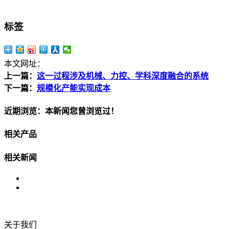
标签
本文网址：
上一篇：
这一过程涉及机械、力控、学科深度融合的系统
下一篇：
规模化产能实现成本
近期浏览：本新闻您曾浏览过！
相关产品
相关新闻
关于我们