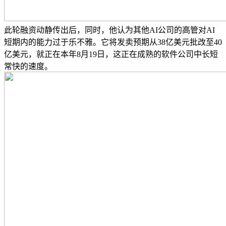
此轮融资动静传出后，同时，他认为其他AI公司的高管对AI
短期内的能力过于乐不雅。它将发卖预期从38亿美元批改至40
亿美元，就正在本年8月19日，这正在成熟的软件公司中长短
常快的速度。