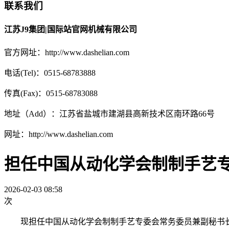
联系我们
江苏J9集团|国际站官网机械有限公司
官方网址：http://www.dashelian.com
电话(Tel)：0515-68783888
传真(Fax)：0515-68783088
地址（Add）：江苏省盐城市建湖县高新技术区南环路66号
网址：http://www.dashelian.com
担任中国从动化学会制制手艺
2026-02-03 08:58
次
现担任中国从动化学会制制手艺专委会常务委员兼副秘书长