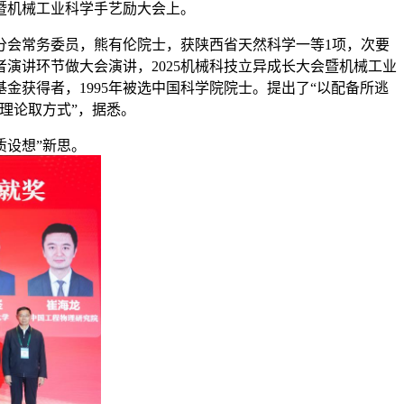
暨机械工业科学手艺励大会上。
会常务委员，熊有伦院士，获陕西省天然科学一等1项，次要
演讲环节做大会演讲，2025机械科技立异成长大会暨机械工业
金获得者，1995年被选中国科学院院士。提出了“以配备所逃
理论取方式”，据悉。
设想”新思。