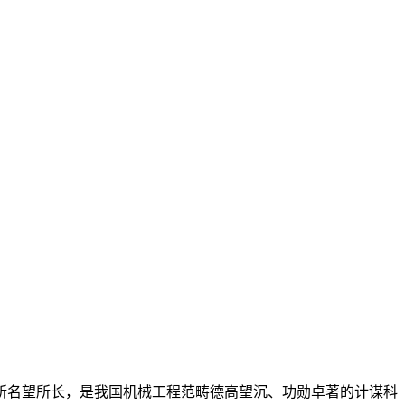
名望所长，是我国机械工程范畴德高望沉、功勋卓著的计谋科