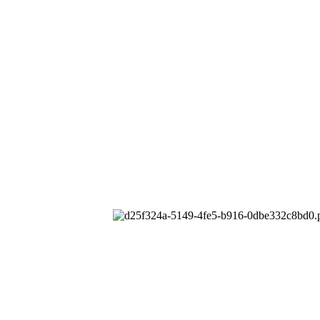
限公司
All rights reserved.