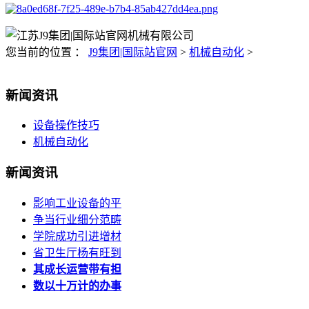
您当前的位置 ：
J9集团|国际站官网
>
机械自动化
>
新闻资讯
设备操作技巧
机械自动化
新闻资讯
影响工业设备的平
争当行业细分范畴
学院成功引进增材
省卫生厅杨有旺到
其成长运营带有担
数以十万计的办事