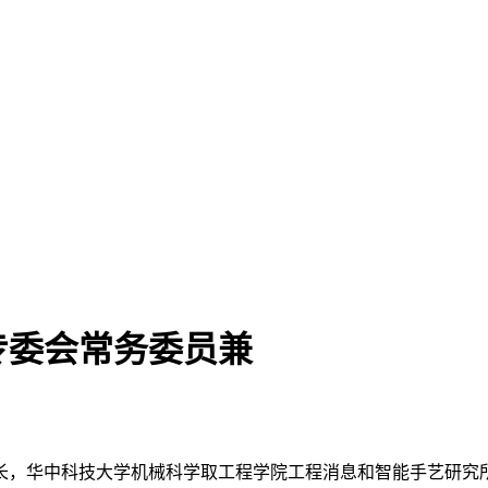
专委会常务委员兼
，华中科技大学机械科学取工程学院工程消息和智能手艺研究所