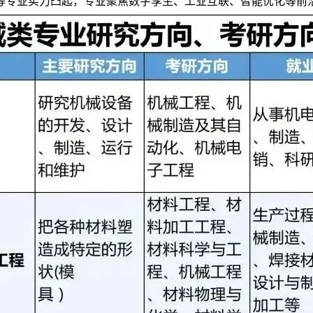
专业实力凸起，专业聚焦数字孪生、工业互联、智能优化等前沿