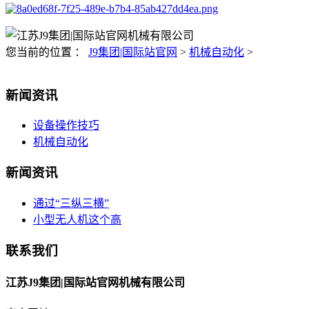
您当前的位置 ：
J9集团|国际站官网
>
机械自动化
>
新闻资讯
设备操作技巧
机械自动化
新闻资讯
通过“三纵三横”
小型无人机这个高
联系我们
江苏J9集团|国际站官网机械有限公司