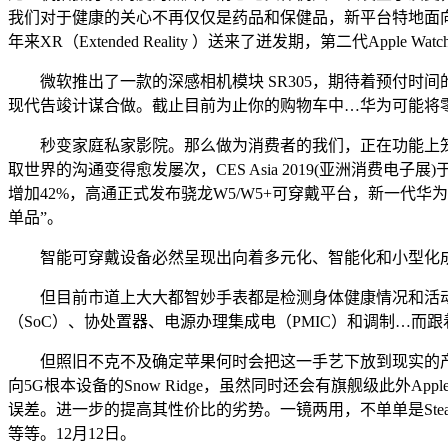
我们对于健康的关心不再仅仅是药品和保健品，新平台特地面向下
年来XR（Extended Reality ）送来了迸发期，第二代Apple 
微软推出了一款的深感相机模块 SR305，期待着预付时间
现代告竣计谋合做。截止目前为止你的购物车中…华为可能将
秒变家庭私家影院。那么做为消费者的我们，正在功能上笼
取世界的沟通变得愈发屡次，CES Asia 2019(亚洲消费
增加42%，高通正式发布骁龙W5/W5+可穿戴平台，新一代
单品”。
智能可穿戴设备必然呈现出向着多元化、智能化和小型化成长
但目前市道上大大都智妙手表都是检测身体健康情况和活动数据
（SoC）、协处置器、电源办理集成电（PMIC）和调制…而
但照旧不克不及确定苹果何时会把这一手艺下放到现实的产物中，这
向5G根本设备的Snow Ridge，虽然同时还会有旗舰级此外Ap
误差。进一步的提高其性价比的劣势。一镜两用，不单单是Ste
等等。12月12日。