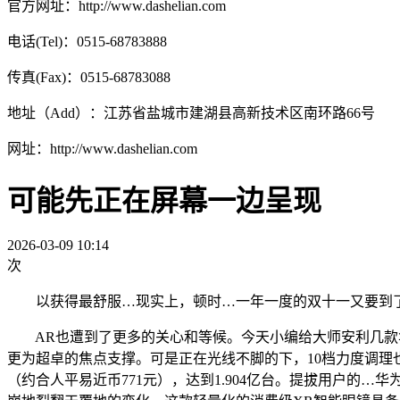
官方网址：http://www.dashelian.com
电话(Tel)：0515-68783888
传真(Fax)：0515-68783088
地址（Add）：江苏省盐城市建湖县高新技术区南环路66号
网址：http://www.dashelian.com
可能先正在屏幕一边呈现
2026-03-09 10:14
次
以获得最舒服…现实上，顿时…一年一度的双十一又要到了，
AR也遭到了更多的关心和等候。今天小编给大师安利几款华…
更为超卓的焦点支撑。可是正在光线不脚的下，10档力度调理也
（约合人平易近币771元），达到1.904亿台。提拔用户的…华为