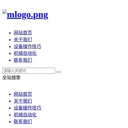
网站首页
关于我们
设备操作技巧
机械自动化
联系我们
全站搜索
网站首页
关于我们
设备操作技巧
机械自动化
联系我们