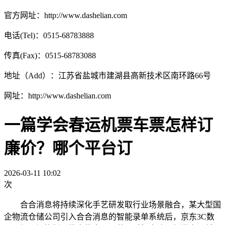
官方网址：http://www.dashelian.com
电话(Tel)：0515-68783888
传真(Fax)：0515-68783088
地址（Add）：江苏省盐城市建湖县高新技术区南环路66号
网址：http://www.dashelian.com
一篇学会春运机票车票怎样订
廉价？哪个平台订
2026-03-11 10:02
次
合合消息将持续深化手艺研发取行业场景融合，某大型国
企物流仓储公司引入合合消息的智能录单系统后，京东3C数