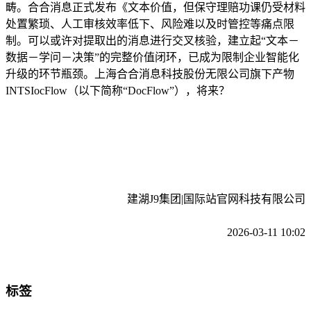
畴。合合消息正式发布《文本价值，但保守理赔功课仍受材料
处置繁琐、人工审核效率低下、风险难以及时管控等痛点限
制。可以或许对提取出的消息进行交叉核验，建立起“文本－
数据－学问－决策”的完整价值闭环，已成为限制企业智能化
升级的环节瓶颈。上海合合消息科技股份无限公司旗下产物
INTSIocFlow（以下简称“DocFlow”），将来？
建湖J9集团|国际站官网科技有限公司
2026-03-11 10:02
标签