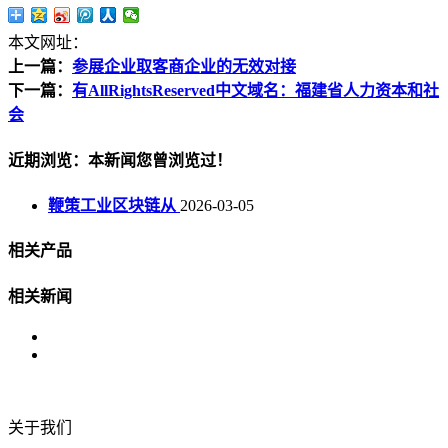
本文网址：
上一篇：
参展企业取客商企业的无效对接
下一篇：
有AllRightsReserved中文域名：福建省人力资本和社
会
近期浏览：本新闻您曾浏览过！
鞭策工业区块链从
2026-03-05
相关产品
相关新闻
关于我们