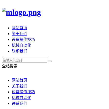
网站首页
关于我们
设备操作技巧
机械自动化
联系我们
全站搜索
网站首页
关于我们
设备操作技巧
机械自动化
联系我们