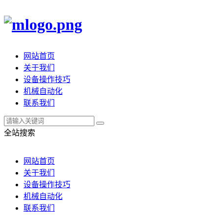
网站首页
关于我们
设备操作技巧
机械自动化
联系我们
全站搜索
网站首页
关于我们
设备操作技巧
机械自动化
联系我们