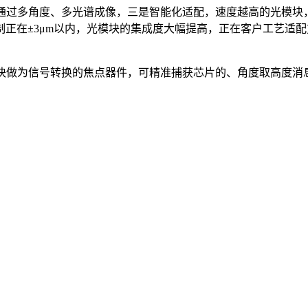
过多角度、多光谱成像，三是智能化适配，速度越高的光模块
正在±3μm以内，光模块的集成度大幅提高，正在客户工艺适
做为信号转换的焦点器件，可精准捕获芯片的、角度取高度消