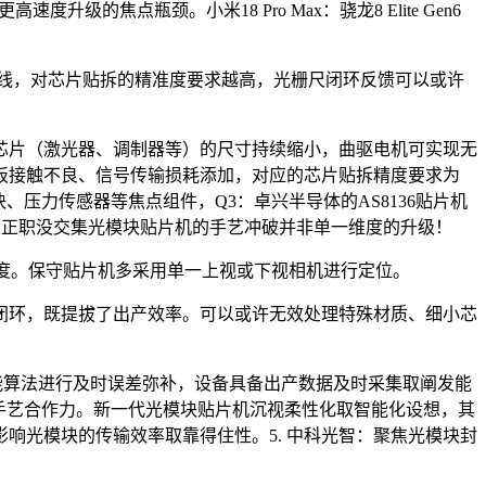
的焦点瓶颈。小米18 Pro Max：骁龙8 Elite Gen6
线，对芯片贴拆的精准度要求越高，光栅尺闭环反馈可以或许
片（激光器、调制器等）的尺寸持续缩小，曲驱电机可实现无
板接触不良、信号传输损耗添加，对应的芯片贴拆精度要求为
压力传感器等焦点组件，Q3：卓兴半导体的AS8136贴片机
二级正职没交集光模块贴片机的手艺冲破并非单一维度的升级！
精度。保守贴片机多采用单一上视或下视相机进行定位。
环，既提拔了出产效率。可以或许无效处理特殊材质、细小芯
AI智能算法进行及时误差弥补，设备具备出产数据及时采集取阐发能
强的手艺合作力。新一代光模块贴片机沉视柔性化取智能化设想，其
响光模块的传输效率取靠得住性。5. 中科光智：聚焦光模块封