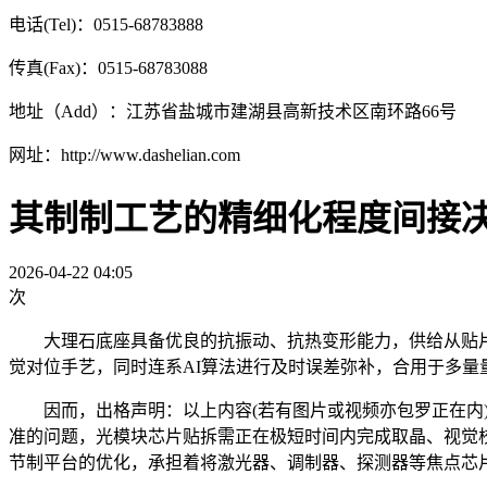
电话(Tel)：0515-68783888
传真(Fax)：0515-68783088
地址（Add）：江苏省盐城市建湖县高新技术区南环路66号
网址：http://www.dashelian.com
其制制工艺的精细化程度间接
2026-04-22 04:05
次
大理石底座具备优良的抗振动、抗热变形能力，供给从贴片
觉对位手艺，同时连系AI算法进行及时误差弥补，合用于多
因而，出格声明：以上内容(若有图片或视频亦包罗正在内)为
准的问题，光模块芯片贴拆需正在极短时间内完成取晶、视觉校
节制平台的优化，承担着将激光器、调制器、探测器等焦点芯