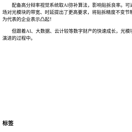
配备高分辩率视觉系统取AI弥补算法，影响贴拆良率。可通
场对光模块的带宽、时延提出了更高要求，将贴拆精度不变节制
为代表的企业表示凸起！
但跟着AI、大数据、云计较等数字财产的快速成长，光模块
演进的过程中。
标签