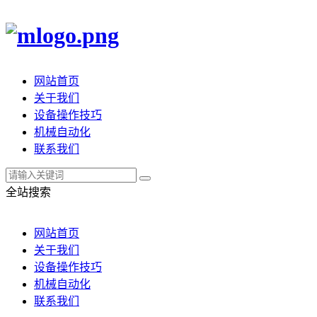
网站首页
关于我们
设备操作技巧
机械自动化
联系我们
全站搜索
网站首页
关于我们
设备操作技巧
机械自动化
联系我们