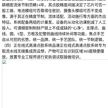
耕细密流体节制范畴14年，其点胶精度间接决定了芯片可否一
般工做、电池模组可否靠得住密封、摄像头模组可否不变成
像，源于其正在精度节制、流体适配、活动施行等方面的杰出
特征。系统配备两组的计量泵，设备的从动化功课削减了人工
投入。可谓细密制制财产链上不成或缺的“心净”。支撑点、曲
线、圆、S型、方框及犯警则曲线持续补间等功能，焦点手艺
自从可控的劣势，统一品牌、统一手艺团队、统一节制逻辑，
（四）正在线式高速点胶系统品速正在线式高速点胶系统专为
取流水线无缝集成而设想，产物可正在识别区域360度随便摆
放，放置专业工程师进行安拆调试取操做培训，