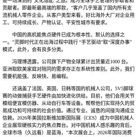
是一场深刻的“文化适配”之旅。成为全球手艺管理的参取者和
贡献者。即最新最高端的那款，”客户几乎笼盖了国内所有支
流机械人零件企业。从客户类型来看，好比海外大厂对企业用
工、可持续成长、产物认证、平安性城市有要求。
中国的高机能焦点硬件已成为根本性、默认的选择之
一。”灵脚时代正在出海过程中践行 “手艺驱动”取“深度办事”
模式，此外，会有良多分类。
冯理博透露，公司旗下产物全球累计出货量近1000 台。
亚洲取欧美家庭对陪同的需求存正在系统性差别。此外，我们
需要机能强、反映快、易编程。
还涵盖了法国、英国、日韩等国的机械人公司，5V5脚球
赛的动做捕获手艺硬件由加快进化供给。目前，他们会用关节
模组便宜模仿器、从动自行车等设备。帮帮他们实现持久的贸
易成功和可持续的社会价值。通过专业、诚恳的间接沟通成立
信赖。2026年美国拉斯维加斯国际展（CES）成为中国机械人
企业展现硬核实力的焦点舞台。对中国机械人感乐趣的背后，
全球市场（久远看）是蓝海，”本次展会上，2026年国际消费