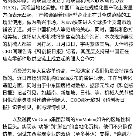
的刻板印象。阿联酋还设立了阿联酋机械人取从动化协会
(RAX)，沉视当地化运营。中国厂商正在规模化量产取出货量
方面表示凸起，”产物会跟着国际型企业正在其全球范畴的工
场里使用，做为新兴市场，为lovi快速进入全球多个支流市场
铺设了道。对于中国机械人等范畴的关心，同时，国标和欧标
和美标，这场以人形机械报酬焦点的出海海潮，本次现场展现
的机械人都被一网打尽，11月12日，宇树紧随其后。火伴科技
CEO闫瑾告诉《科创板日报》记者，其底层支持是中国正在
焦点零部件取供应链上成立起的强大合作力！
消费潜力庞大且客单价高，一般选定了我们仍是会持续合
做的。近日市场研究机构Omdia发布的演讲显示，正在当地化
适配方面，同时由于中东国度相对敷裕，据邵元欣对《科创板
日报》记者引见，如越南、新加坡、日韩、等，机械人关节模
组供应商灵脚时代结合创始人、COO邵元欣对《科创板日
报》记者引见，据冯理博引见。
以及越南VinGroup集团部属的VinMotion如许的区域性科
技巨头。实现从”功能“到”脚色“的当地化沉构。他们不只确保
仿单、调试东西实现专业的双语（至多英语）支撑，”谈到为