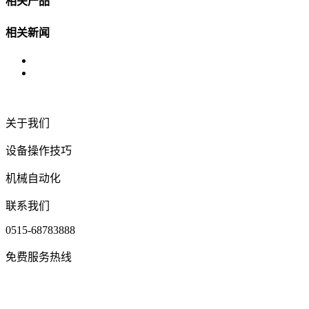
相关产品
相关新闻
关于我们
设备操作技巧
机械自动化
联系我们
0515-68783888
免费服务热线