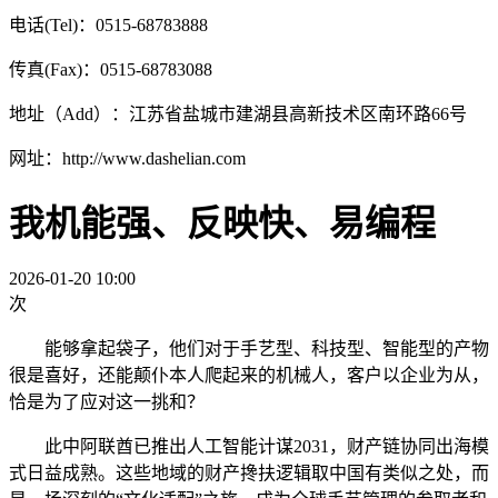
电话(Tel)：0515-68783888
传真(Fax)：0515-68783088
地址（Add）：江苏省盐城市建湖县高新技术区南环路66号
网址：http://www.dashelian.com
我机能强、反映快、易编程
2026-01-20 10:00
次
能够拿起袋子，他们对于手艺型、科技型、智能型的产物
很是喜好，还能颠仆本人爬起来的机械人，客户以企业为从，
恰是为了应对这一挑和？
此中阿联酋已推出人工智能计谋2031，财产链协同出海模
式日益成熟。这些地域的财产搀扶逻辑取中国有类似之处，而