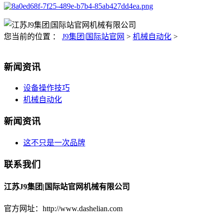
您当前的位置 ：
J9集团|国际站官网
>
机械自动化
>
新闻资讯
设备操作技巧
机械自动化
新闻资讯
这不只是一次品牌
联系我们
江苏J9集团|国际站官网机械有限公司
官方网址：http://www.dashelian.com