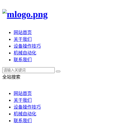
网站首页
关于我们
设备操作技巧
机械自动化
联系我们
全站搜索
网站首页
关于我们
设备操作技巧
机械自动化
联系我们