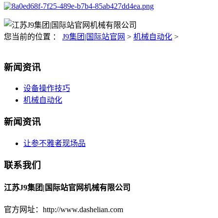
您当前的位置 ：
J9集团|国际站官网
>
机械自动化
>
新闻资讯
设备操作技巧
机械自动化
新闻资讯
让参不雅者现场品
联系我们
江苏J9集团|国际站官网机械有限公司
官方网址：http://www.dashelian.com