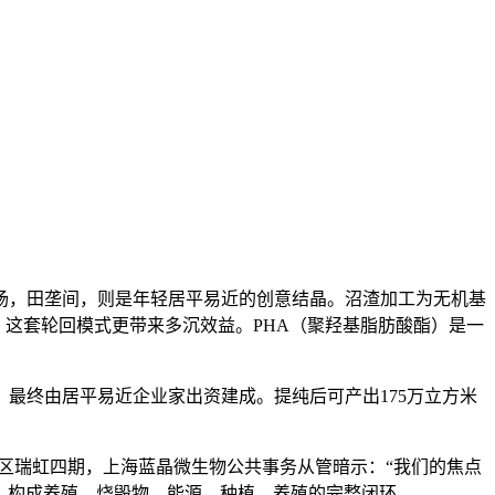
场，田垄间，则是年轻居平易近的创意结晶。沼渣加工为无机基
、这套轮回模式更带来多沉效益。PHA（聚羟基脂肪酸酯）是一
终由居平易近企业家出资建成。提纯后可产出175万立方米
区瑞虹四期，上海蓝晶微生物公共事务从管暗示：“我们的焦点
”。构成养殖—烧毁物—能源—种植—养殖的完整闭环，