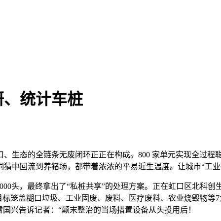
研、统计车桩
生态的全链条无废闭环正正在构成。800 家单元实现全过程聪
饲猜中回流到养猪场，都带着浓浓的平易近生温度。让城市“工业
00头，最终拿出了“私桩共享”的处理方案。正在虹口区北科创生
项焦点目标笼盖糊口垃圾、工业固废、废料、医疗废料、农业烧毁物等
，雷国兴告诉记者：“颠末整治的当场措置设备从头投用后！