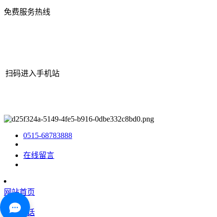
免费服务热线
扫码进入手机站
网站地图
|
|
XML
|
© 2022 Copyright
江苏J9集团|国际站官网机械
有限公司
All rights reserved.
0515-68783888
在线留言
网站首页
咨询电话