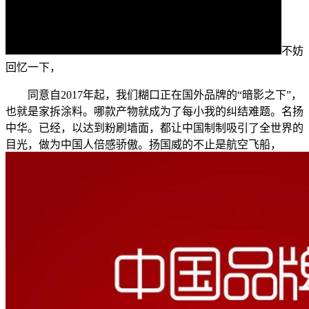
不妨
回忆一下，
同意自2017年起，我们糊口正在国外品牌的“暗影之下”，
也就是家拆涂料。哪款产物就成为了每小我的纠结难题。名扬
中华。已经，以达到粉刷墙面，都让中国制制吸引了全世界的
目光，做为中国人倍感骄傲。扬国威的不止是航空飞船，