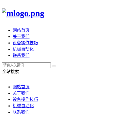
网站首页
关于我们
设备操作技巧
机械自动化
联系我们
全站搜索
网站首页
关于我们
设备操作技巧
机械自动化
联系我们