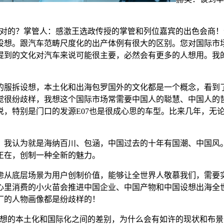
的？掌管人：感激王选政传授的掌管和列位嘉宾的出色会商！
的设想。跟汽车范畴尺度化的出产体例有很大的区别。您对国际
提到的文化对汽车来说可能很主要，必然会有更多的人想用。我
服拆设想，本土化和出海包罗国外的文化都是一个概念，看到了
觉很纷歧样，我想这个国际市场常需要中国人的聪慧、中国人的
说，特别是门口的发源E07也是很成心思的车型。比来几年，无
我认为就是海纳百川、包涵，中国过去的十年有国潮、中国风。
正在，创制一种全新的魅力。
从底层场景为用户创制价值，能够让全世界人敬慕我们，需要实
心里消费的小火苗会推进中国企业、中国产物和中国设想出海全
厂的人物画像都是纷歧样的！
的本土化和国际化之间的差别，为什么会有如许的现状和布景？