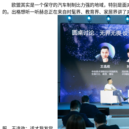
欧盟其实是一个保守的汽车制制比力强的地域，特别是面对
的。出格想听一听赫总正在来自时髦界、教育界、家居界讲了
服，王选政：适才我发觉，