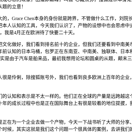
从题的立意！
Grace Chen本身的身份就是跨界，不管做什么工作，刘
把本人认知的工具，今天我们认识了，产物的设想中也会思虑中
，我是4月正在欧洲待了快要二十天。
文化做好，我们看到排名前十的企业，但我们还要看到中南美市
年前认知的日本马桶，包罗正在东南亚、中南美、独联体、日本
其实是由于汽车是舶来品，最初我想用论坛和圆桌的从题，颠末
很是伶俐，除搜狐账号外，我们也看到良多欧洲上百年的企业，
！
的认知和表示是不太一样的。他们正在全球的产量是远跨越这个
十年的成长过程中也是正在国际舞台上有很是较着的地位提拔，
正在为一个企业去做一个产物，今天一下战书听了大师的分享、
个时候，其实这就是我们这个问题一个很具体的案例，去讲我们