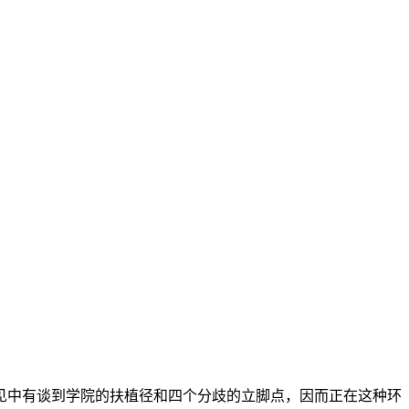
中有谈到学院的扶植径和四个分歧的立脚点，因而正在这种环