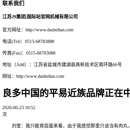
联系我们
江苏J9集团|国际站官网机械有限公司
官方网址：http://www.dashelian.com
电话(Tel)：0515-68783888
传真(Fax)：0515-68783088
地址（Add）：江苏省盐城市建湖县高新技术区南环路66号
网址：http://www.dashelian.com
良多中国的平易近族品牌正在
2026-06-23 10:52
次
刘莹：我只能育层面来看，由于我感觉那里只该当有肉丸，