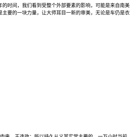
的时间，我们看到受整个外部要素的影响，可能是来自南美
是主要的一块力量，让大师耳目一新的审美，无论是车仍是衣
肉串，王选政：所以持久从义其实常主要的。一万小时当前，