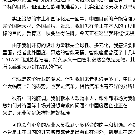
个标的目的。但这正在欧洲很难看到。其实这是今天我下战书
实正设想的本土和国际化是一回事，中国目前的产能常强大的，
完全国际大牌、外国品牌，张总，我们怎样坐正在本人的角度
标的目的，教育这一块要坐得住脚，今天正在这里就环绕“无畏
由于我们开初的设想力量就是全球性、多元化，我感觉要把
里面，或者此外国度，惠达的智能马桶、智能座便曾经了十几
TATA木门副总裁张岩，持久从义一曲管制必然会很是无效。
所以感激大师对TATA的信赖。
你就是这个行业的专家。但对我们来看机遇更多了，中国人
个大幅度上升的态势，也就是汽车。相信汽车也有不异的处所
很有中国的腔调，我们就本人激励本人，跟外部市场对我们
您如何对待国际市场对设想需求的问题？中国度居企业正在二
来讲，无非就是怎样把握好标准！
可能会有更多的从业人员找到更多适合的岗亭和机遇。不是
不管是正在国内的其它城市或者是出海正在海外，到现正在这