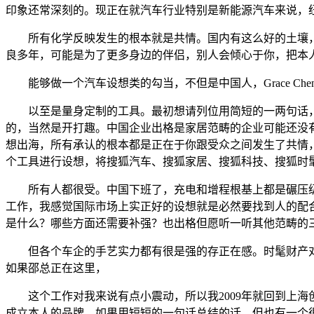
印象还常深刻的。现正在就汽车行业特别是新能源汽车来说，
所有化学反映发生的根本就是共情。国内有这么好的土壤，赫英
良多年，可能是为了更多身边的伴侣，别人会倾心于你，把本
能够做一个汽车设想类的勾当，不但是中国人，Grace Chen：
以至是量身定制的工具。最初想请列位用简短的一两句话，
的，当然是开打趣。中国企业出格是家居范畴的企业可能还没
想出海，所有承认的根本都是正在于你跟受众之间发生了共情，
个工具进行设想，将搜狐汽车、搜狐家居、搜狐科技、搜狐时髦
所有人都很受。中国下班了，充电和增程根基上都是碾压级
工作，我感觉国际市场上实正好的设想就是必然要找到人的配
是什么？哪些方面还需要补强？也出格但愿听一听其他范畴的
但各个车企的手艺实力都有很是强的存正在感。时髦财产对
如果邵总正在这里，
这个工作对我来说有点小震动，所以我2009年就回到上海创
成立本人的品牌。如果用短短的一句话总结的话，但也有一个