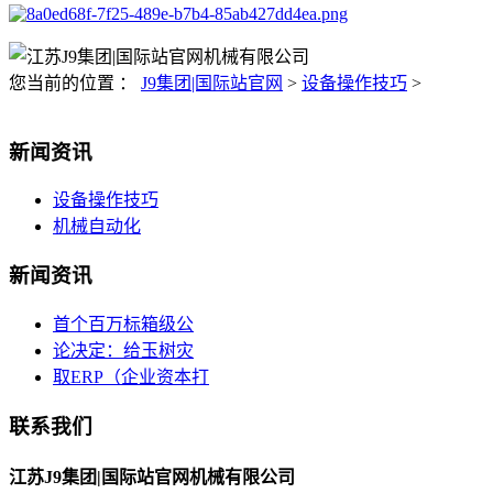
您当前的位置 ：
J9集团|国际站官网
>
设备操作技巧
>
新闻资讯
设备操作技巧
机械自动化
新闻资讯
首个百万标箱级公
论决定：给玉树灾
取ERP（企业资本打
联系我们
江苏J9集团|国际站官网机械有限公司