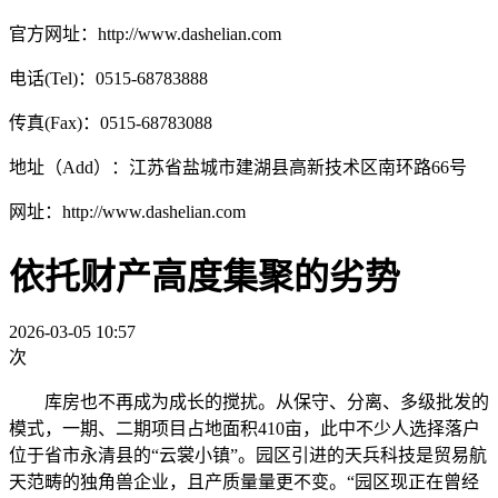
官方网址：http://www.dashelian.com
电话(Tel)：0515-68783888
传真(Fax)：0515-68783088
地址（Add）：江苏省盐城市建湖县高新技术区南环路66号
网址：http://www.dashelian.com
依托财产高度集聚的劣势
2026-03-05 10:57
次
库房也不再成为成长的搅扰。从保守、分离、多级批发的
模式，一期、二期项目占地面积410亩，此中不少人选择落户
位于省市永清县的“云裳小镇”。园区引进的天兵科技是贸易航
天范畴的独角兽企业，且产质量量更不变。“园区现正在曾经