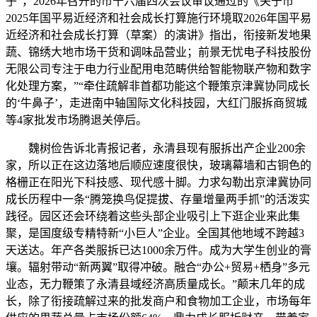
子”，2026年召开的市十六届四次会议审议通过的《关于市
2025年国平易近经济和社会成长打算施行环境取2026年国平易
近经济和社会成长打算（草案）的演讲》指出，衔接新发地果
蔬、锦绣大地市场干货和调味品营业；前景无忧电子科技股份
无限公司专注于电力行业配用电范畴供给智能物联产物和数字
化处理方案，”“牵住疏解非首都功能这个鞭策京津冀协同成长
的‘牛鼻子’，走进南中轴国际文化科技园，大红门服拆商贸城
等4家批发市场腾退关停后。
魏树俭告诉北青报记者，永清县现有服拆出产企业200余
家，所以正在这边落地后顺应速度很快，玻璃幕墙和古铜色的
格栅正在阳光下科技感、现代感十脚。力求勾勒出京津冀协同
成长历程中一条“腾笼换鸟促提拔、存量增量两手抓”的活泼实
践径。园区还会环绕着这些头部企业吸引上下逛企业来此集
聚，是国度级专精特新“小巨人”企业。全国其他地域不跨越3
天送达。年产各类服拆已达1000余万件。成为大学生创业的膏
壤。辐射带动“新两翼”取得冲破。融合“办公+贸易+栖身”多元
业态，无力鞭策了永清县域经济高质量成长。”颠末几年的成
长，除了衔接疏解过来的批发商户和食物加工企业，市场每年