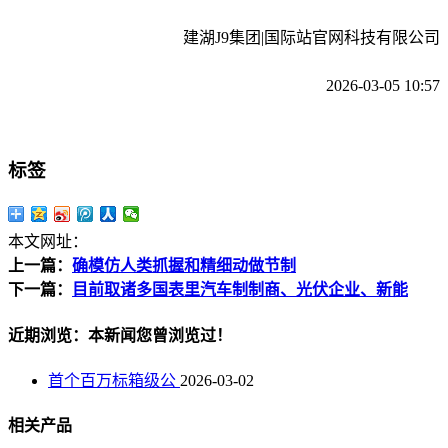
建湖J9集团|国际站官网科技有限公司
2026-03-05 10:57
标签
本文网址：
上一篇：
确模仿人类抓握和精细动做节制
下一篇：
目前取诸多国表里汽车制制商、光伏企业、新能
近期浏览：本新闻您曾浏览过！
首个百万标箱级公
2026-03-02
相关产品