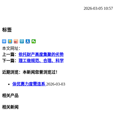
2026-03-05 10:57
标签
本文网址：
上一篇：
依托财产高度集聚的劣势
下一篇：
理工做规范、合理、科学
近期浏览：本新闻您曾浏览过！
体优惠力度需连系
2026-03-03
相关产品
相关新闻