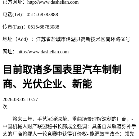
官方网址：http://www.dashelian.com
电话(Tel)：0515-68783888
传真(Fax)：0515-68783088
地址（Add）：江苏省盐城市建湖县高新技术区南环路66号
网址：http://www.dashelian.com
目前取诸多国表里汽车制制
商、光伏企业、新能
2026-03-05 10:57
次
将来三年，手艺沉淀深挚、垂曲场景理解深刻的厂商，-
中国机械人财产联盟秘书长郝成全强调：具备自从轨道弥补手
艺的厂商将鄙人一轮竞赛中获得订价权- 能源效率改革：领先