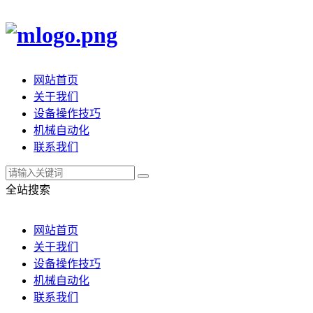
网站首页
关于我们
设备操作技巧
机械自动化
联系我们
全站搜索
网站首页
关于我们
设备操作技巧
机械自动化
联系我们