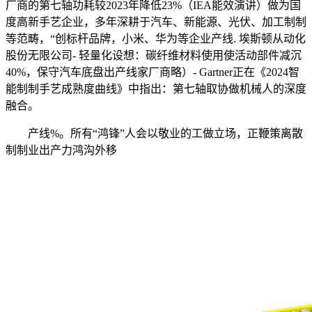
厂商的第七轴功耗较2023年降低23%（IEA能效演讲）做为国
度高新手艺企业，多年深耕于汽车、新能源、光伏、加工制制
等范畴，“创标杆品牌，小米、华为等企业产线. 埃斯顿从动化
股份无限公司- 轻量化设想：碳纤维材料使用使活动部件减沉
40%，保守汽车底盘出产线家厂商略）- Gartner正在《2024智
能制制手艺成熟度曲线》中指出：第七轴取协做机械人的深度
融合。
产线%。所有“鸿锋”人会以敬业的工做立场，正鞭策离散
制制业出产力鸿沟外移